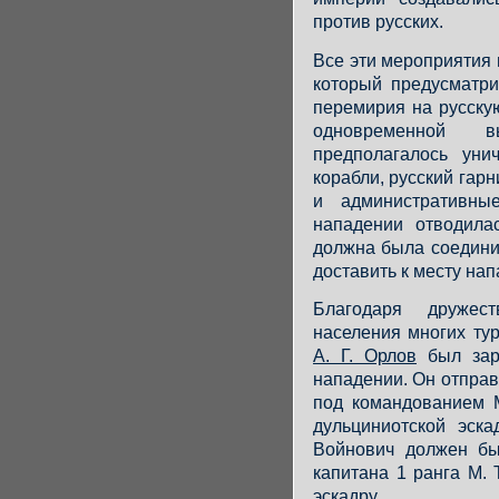
против русских.
Все эти мероприятия 
который предусматр
перемирия на русскую
одновременной в
предполагалось уни
корабли, русский гар
и административны
нападении отводилас
должна была соедини
доставить к месту на
Благодаря дружес
населения многих ту
А. Г. Орлов
был зар
нападении. Он отправ
под командованием 
дульциниотской эск
Войнович должен бы
капитана 1 ранга М. 
эскадру.