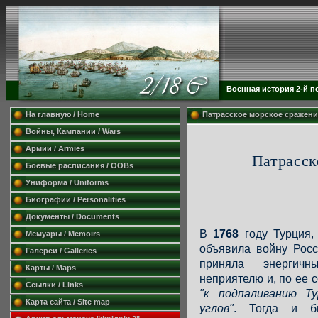
Военная история 2-й п
На главную / Home
Патрасское морское сражение.
Войны, Кампании / Wars
Армии / Armies
Патрасск
Боевые расписания / OOBs
Униформа / Uniforms
Биографии / Personalities
Документы / Documents
В
1768
году Турция,
Мемуары / Memoirs
объявила войну Росс
Галереи / Galleries
приняла энергич
Карты / Maps
неприятелю и, по ее
Ссылки / Links
"к подпаливанию Т
Карта сайта / Site map
углов"
. Тогда и б