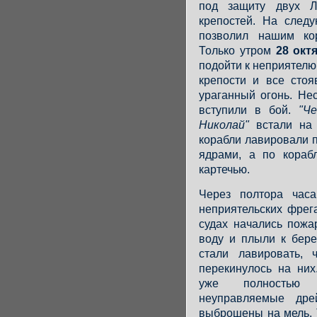
под защиту двух Л
крепостей. На след
позволил нашим кор
Только утром
28 окт
подойти к неприятелю
крепости и все сто
ураганный огонь. Не
вступили в бой.
"Ч
Николай"
встали на 
корабли лавировали 
ядрами, а по кораб
картечью.
Через полтора час
неприятельских фрега
судах начались пожа
воду и плыли к бере
стали лавировать,
перекинулось на них
уже полностью 
неуправляемые др
выброшены на мель. 