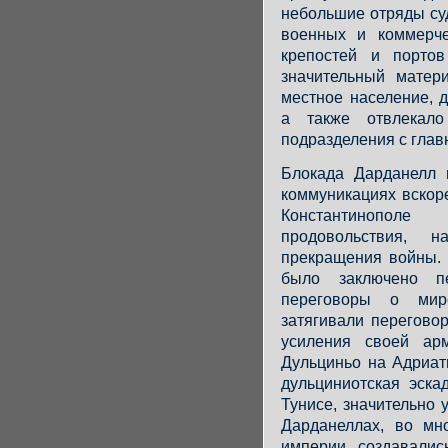
небольшие отряды су
военных и коммерче
крепостей и портов
значительный матер
местное население, 
а также отвлекало
подразделения с глав
Блокада Дарданелл 
коммуникациях вскор
Константинопол
продовольствия, 
прекращения войны. 
было заключено п
переговоры о мир
затягивали перегово
усиления своей ар
Дульциньо на Адриат
дульциниотская эска
Тунисе, значительно 
Дарданеллах, во мн
империи создавалис