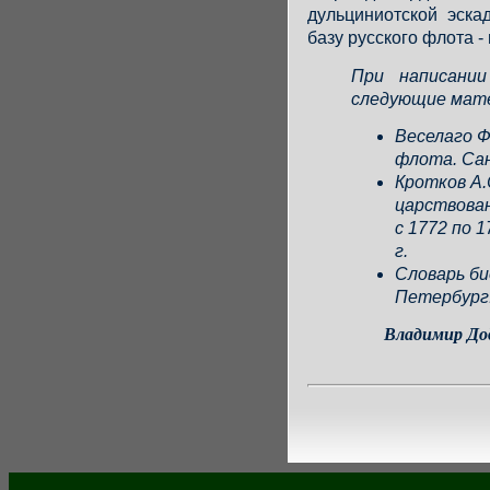
дульциниотской эск
базу русского флота - 
При написании
следующие мат
Веселаго Ф
флота. Сан
Кротков А.
царствова
с 1772 по 
г.
Словарь би
Петербург.
Владимир Дод