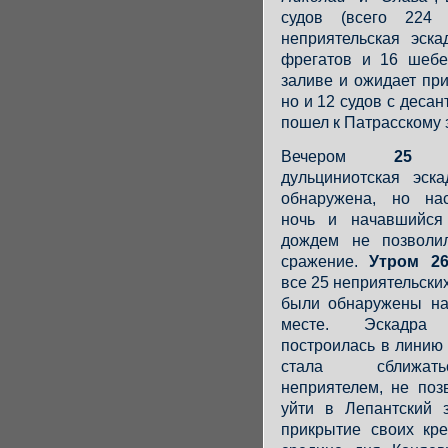
судов (всего 224 
неприятельская эск
фрегатов и 16 шебе
заливе и ожидает при
но и 12 судов с десан
пошел к Патрасскому 
Вечером
25 о
дульциниотская эск
обнаружена, но на
ночь и начавшийся
дождем не позволи
сражение.
Утром 26
все 25 неприятельски
были обнаружены н
месте. Эскадра 
построилась в линию
стала сближа
неприятелем, не поз
уйти в Лепантский 
прикрытие своих кре