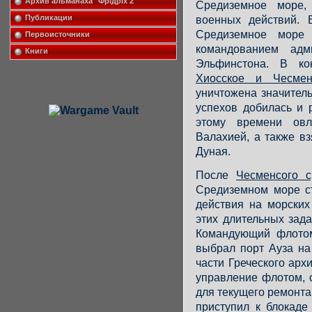
Архив альманаха "Фрiдрiх 2"
Средиземное море,
Публикации
военных действий.
Средиземное море
Первоисточники
командованием ад
Книги
Эльфинстона. В к
Хиосское и Чесмен
уничтожена значител
успехов добилась и 
этому времени овл
Валахией, а также в
Дуная.
После
Чесменсого 
Средиземном море с
действия на морских
этих длительных зад
Командующий флот
выбрал порт Ауза н
части Греческого арх
управление флотом, 
для текущего ремонта 
приступил к блокад