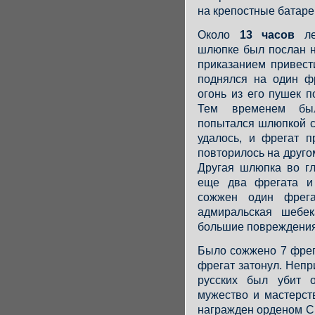
на крепостные батаре
Около
13 часов
ле
шлюпке был послан н
приказанием привест
поднялся на один ф
огонь из его пушек 
Тем временем был
попытался шлюпкой с
удалось, и фрегат 
повторилось на друго
Другая шлюпка во г
еще два фрегата 
сожжен один фрег
адмиральская шебек
большие повреждения,
Было сожжено 7 фрег
фрегат затонул. Непр
русских был убит 
мужество и мастерст
награжден орденом Св