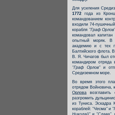
Для усиления Среди
1772
года из Кронш
командованием контр
входили 74-пушечны
корабля
"Граф Орлов
командовал капитан 
опытный моряк. В 
академию и с тех п
Балтийского флота. В
В. Я. Чичагов был от
командиром отряда 
"Граф Орлов"
и отпр
Средиземном море.
Во время этого пла
отрядом Войновича, 
Орлова
возглавить 
разгромить дульцини
из Туниса. Эскадра 
кораблей:
"Чесма"
и
"
Николай"
и
"Слава"
,