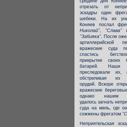
средине дня Коняев
отрезать от непри
эскадры один фрег
шебеки. На их уни
Коняев послал фр
Николай"
,
"Слава"
и
"Забияка"
. После ож
артиллерийской пе
вражеские суда по
спастись бегст
прикрытие своих б
батарей. Наши 
преследовали их, 
обстреливая из 
орудий. Вскоре откр
вражеские береговые
однако нашим ф
удалось загнать непр
суда на мель, где о
сожжены фрегатом
"С
Неприятельская эск