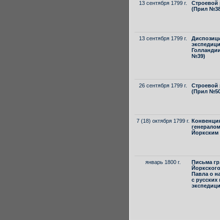
13 сентября 1799 г.
Строевой 
(Прил №38
13 сентября 1799 г.
Диспозиц
экспедици
Голландии 
№39)
26 сентября 1799 г.
Строевой 
(Прил №50
7 (18) октября 1799 г.
Конвенция
генералом
Йоркским
январь 1800 г.
Письма гр
Йоркского
Павла о н
с русских
экспедици