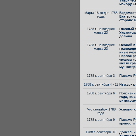
Таврическ
майору Си
Марта 18-го дня 1788
Ведомость
года.
Екатерин
стороне К
1788 г. не позднее
Главный п
марта 23
Украинск
должна
1788 г. не позднее
Особой пл
марта 23
гранодерс
иные учр
Первое ра
числом к
шести гра
мушкетер
1788 г. сентября 3
Письмо Р
1788 г. сентября 4 - 11
Из журна
1788 г. сентября 6
Пояснение
года, на 
римскоим
7-го сентября 1788
Условия с
года
1788 г. сентября 9
Письмо Р
крепости
1788 г. сентября. 10
Донесение
Хотина и