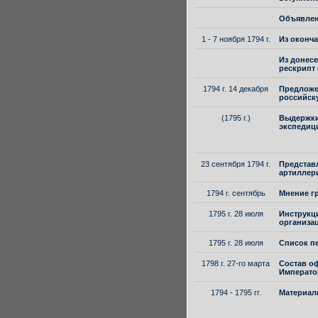
Объявлени
1 - 7 ноября 1794 г.
Из оконча
Из донесе
рескрипт 
1794 г. 14 декабря
Предложен
российск
(1795 г.)
Выдержки 
экспедици
23 сентября 1794 г.
Представ
артиллер
1794 г. сентябрь
Мнение гр
1795 г. 28 июля
Инструкц
организа
1795 г. 28 июля
Список п
1798 г. 27-го марта
Cостав о
Император
1794 - 1795 гг.
Материал