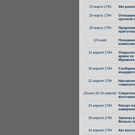
24 марта 1794
Akt powsta
25 марта 1794
Отношение
срочной 
25 марта 1794
Предложе
приготовл
(24 мая)
Показания
комиссии
14 апреля 1794
Открытое
армии по
Муравско
18 апреля 1794
Сообщени
инцидента
22 апреля 1794
Наставлен
главноко
(Около 20-24 апреля)
Секретное
восстания
24 апреля 1794
Рапорт по
намерения
28 апреля 1794
Записка р
Вильно пр
24 апреля 1794
Акт восст