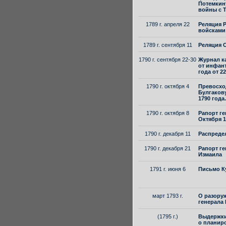
Потемкин
войны с Т
1789 г. апреля 22
Реляция Р
войсками
1789 г. сентября 11
Реляция 
1790 г. сентября 22-30
Журнал к
от инфант
года от 2
1790 г. октября 4
Превосхо
Булгакову
1790 года.
1790 г. октября 8
Рапорт ге
Октября 1
1790 г. декабря 11
Распредел
1790 г. декабря 21
Рапорт г
Измаила
1791 г. июня 6
Письмо К
март 1793 г.
О разору
генерала 
(1795 г.)
Выдержки 
о планиро