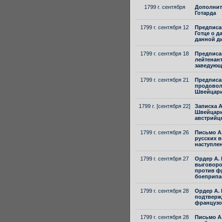
1799 г. сентября
Дополните
Готарда
1799 г. сентября 12
Предписан
Готце о 
данной д
1799 г. сентября 18
Предписан
лейтенант
заведующ
1799 г. сентября 21
Предписа
продовол
Швейцар
1799 г. [сентября 22]
Записка А
Швейцари
австрийц
1799 г. сентября 26
Письмо А.
русских 
наступлен
1799 г. сентября 27
Ордер А. 
выговоро
против фр
боеприпа
1799 г. сентября 28
Ордер А. 
подтверж
французо
1799 г. сентября 28
Письмо А.