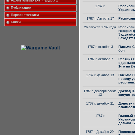
Архив альманаха "Фрiдрiх 2"
1787 г.
Росписани
Публикации
Украинска
Первоисточники
1787 г. Августа 17
Расписан
Книги
26 августа 1787 года
Росписан
генерал-
Задунайск
находятся
1787 г. октября 3
Письмо С
боя.
1787 г. октября 7
Реляция 
одержанн
1-го на 2-е
1787 г. декабря 13
Письмо П.
поводу у
реоргани
1787 г. декабря после
Доклад П.
13
злоупотр
1787 г. декабря 21
Донесение
взаимоот
1787 г.
Главный п
Украинска
должна 17
1787 г. Декабря 29.
Повелени