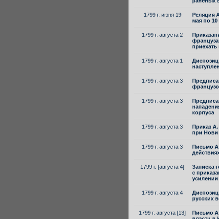
раненых 
1799 г. июня 19
Реляция А
мая по 10
1799 г. августа 2
Приказани
француза
приехать
1799 г. августа 1
Диспозици
наступле
1799 г. августа 3
Предписан
французов
1799 г. августа 3
Предписан
нападения
корпуса
1799 г. августа 3
Приказ А.
при Нови
1799 г. августа 3
Письмо А.
действия
1799 г. [августа 4]
Записка г
с приказа
усилении
1799 г. августа 4
Диспозици
русских в
1799 г. августа [13]
Письмо А
власти в