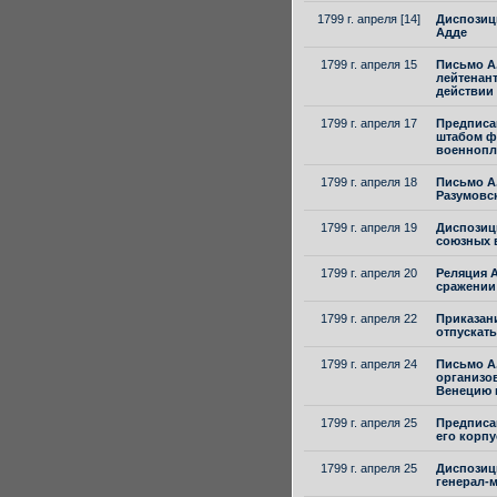
1799 г. апреля [14]
Диспозици
Адде
1799 г. апреля 15
Письмо А
лейтенант
действии 
1799 г. апреля 17
Предписан
штабом ф
военнопл
1799 г. апреля 18
Письмо А.
Разумовск
1799 г. апреля 19
Диспозици
союзных в
1799 г. апреля 20
Реляция А
сражении 
1799 г. апреля 22
Приказани
отпускат
1799 г. апреля 24
Письмо А.
организов
Венецию 
1799 г. апреля 25
Предписан
его корпу
1799 г. апреля 25
Диспозиц
генерал-м