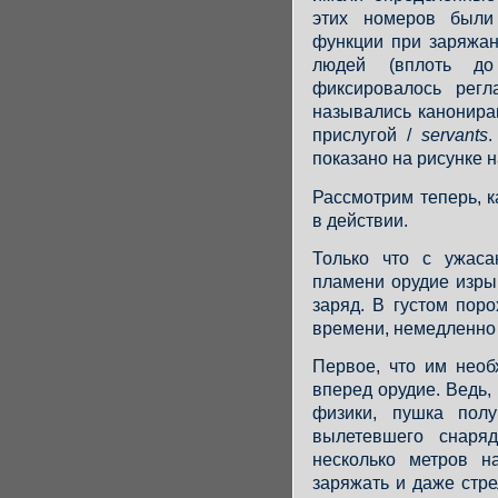
этих номеров были
функции при заряжан
людей (вплоть д
фиксировалось регл
назывались канонира
прислугой /
servants
.
показано на рисунке 
Рассмотрим теперь, к
в действии.
Только что с ужас
пламени орудие изры
заряд. В густом пор
времени, немедленно 
Первое, что им необ
вперед орудие. Ведь,
физики, пушка полу
вылетевшего снаря
несколько метров н
заряжать и даже стрел