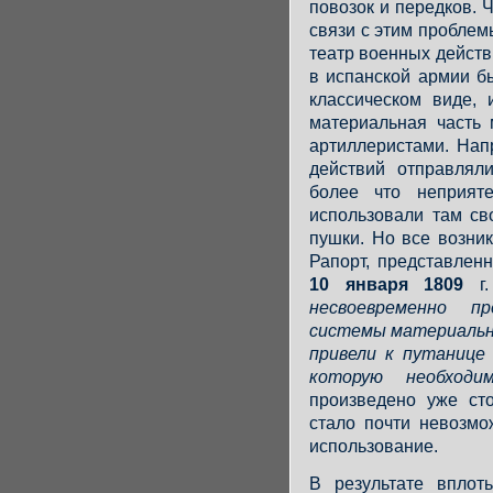
повозок и передков. 
связи с этим проблем
театр военных действи
в испанской армии б
классическом виде,
материальная часть 
артиллеристами. Нап
действий отправлял
более что неприяте
использовали там св
пушки. Но все возни
Рапорт, представле
10 января 1809
г.
несвоевременно п
системы материальн
привели к путанице
которую необходи
произведено уже ст
стало почти невозмо
использование.
В результате вплот