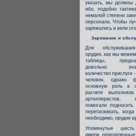
указать, мы должны 
ибо, подобно тактик
немалой степени зав
персонала. Чтобы луч
заряжались и вели ог
Заряжание и обсл
Для обслуживани
орудия, как мы можем
таблицы, предназ
довольно значи
количество прислуги -
человек, однако ф
основную роль в о
расчете выполнял
артиллеристов, о
помогали подносить
перетаскивать, когд
необходимо, орудие в
Упомянутые шесть
имели определенные