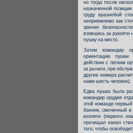
но тогда после неско
назначенной позиции
груду вразнобой сто
неприемлемо как сточ
зрения безопасност
взявшись за рукояти
пушку на место.
Затем командир ор
ориентацию пушки 
действии с легким о
за рычаги, при обслу
другие номера расче
нами шесть человек).
Едва пушка была раз
командир орудия отда
этой команде первый
банник, смоченный в
коллеги (первого н
прочищал канал ство
того, чтобы освободит