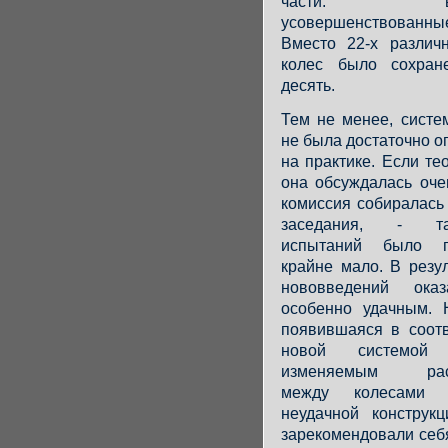
части: вво
усовершенствованные
Вместо 22-х различ
колес было сохран
десять.
Тем не менее, систе
не была достаточно 
на практике. Если те
она обсуждалась оче
комиссия собиралась
заседания, - так
испытаний было п
крайне мало. В резу
нововведений ока
особенно удачным. 
появившаяся в соотв
новой системо
изменяемым расс
между колесами о
неудачной конструкц
зарекомендовали себ