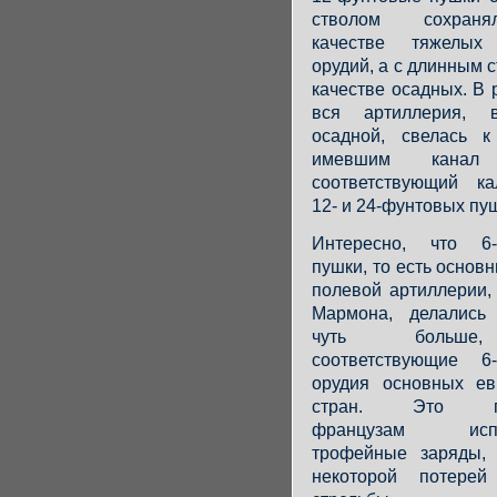
стволом сохран
качестве тяжелых
орудий, а с длинным с
качестве осадных. В 
вся артиллерия, 
осадной, свелась к
имевшим канал 
соответствующий ка
12- и 24-фунтовых пу
Интересно, что 6-
пушки, то есть основ
полевой артиллерии,
Мармона, делались
чуть больш
соответствующие 6
орудия основных ев
стран. Это по
французам испол
трофейные заряды,
некоторой потерей