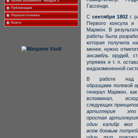
Архив альманаха "Фрiдрiх 2"
Гассенди.
Публикации
Первоисточники
С
сентября 1802
г. 
Первого консула и 
Книги
Мармон. В результат
работы была разрабо
которая получила н
менее, нужно отметит
ансамбль орудий, с
упряжек и т. п. оста
видоизмененной сис
В работе над 
образцами полевой а
генерал Мармон, как
вспоминал, исх
следующих принципо
артиллерия эт
простая артиллерия
один калибр мог 
всем боевым потреб
один тип повозк