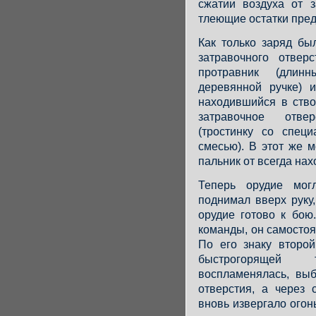
сжатии воздуха от 
тлеющие остатки пре
Как только заряд бы
затравочного отвер
протравник (длин
деревянной ручке) и
находившийся в ство
затравочное отв
(тростинку со спец
смесью). В этот же 
пальник от всегда на
Теперь орудие мог
поднимал вверх руку
орудие готово к бою
команды, он самостоя
По его знаку второ
быстрогорящей 
воспламенялась, выб
отверстия, а через 
вновь извергало огон