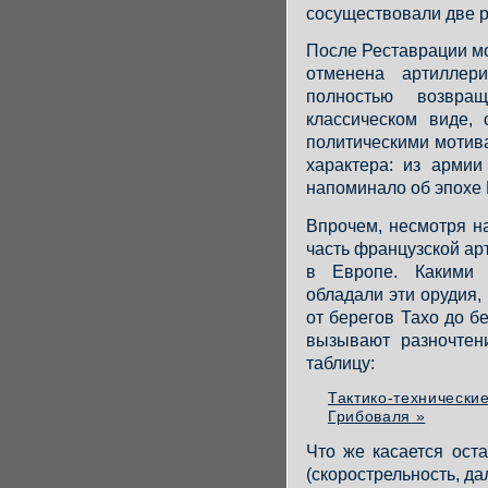
сосуществовали две 
После Реставрации м
отменена артиллер
полностью возвр
классическом виде,
политическими мотив
характера: из армии
напоминало об эпохе
Впрочем, несмотря н
часть французской ар
в Европе. Какими 
обладали эти орудия,
от берегов Тахо до б
вызывают разночтен
таблицу:
Тактико-технически
Грибоваля »
Что же касается ост
(скорострельность, дал