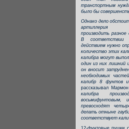
транспортным нужд
было бы совершенст
Однако дело обстоит
артиллерия 
производить разное 
В соответствии
действием нужно опр
количество этих кал
калибра могут выпол
один из них лишний 
он вносит затруднен
необходимых частей
калибр 8 фунтов 
рассказывал Мармон
калибра произв
восьмифунтовым,
превосходят четыр
делать отныне гауби
соответствует калиб
12-фунтовые пушки с