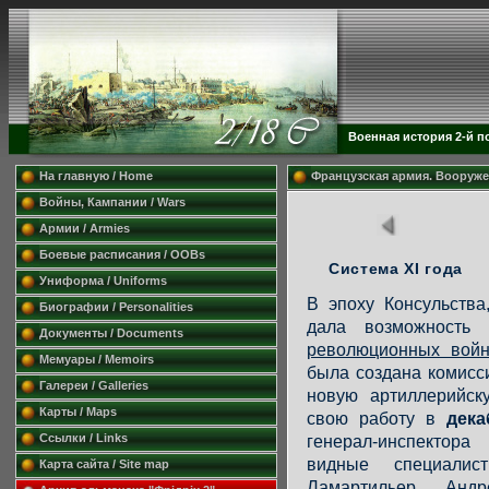
Военная история 2-й п
На главную / Home
Французская армия. Вооруже
Войны, Кампании / Wars
Армии / Armies
Боевые расписания / OOBs
Система XI года
Униформа / Uniforms
В эпоху Консульства
Биографии / Personalities
дала возможность 
Документы / Documents
революционных вой
Мемуары / Memoirs
была создана комисс
Галереи / Galleries
новую артиллерийск
Карты / Maps
свою работу в
дека
Ссылки / Links
генерал-инспектор
видные специали
Карта сайта / Site map
Ламартильер, Андр