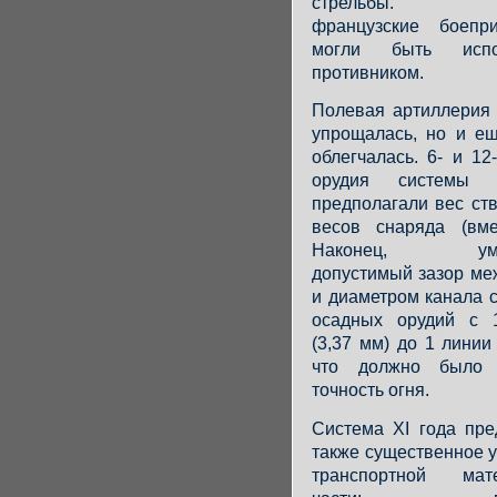
стрельбы. Нап
французские боепр
могли быть испо
противником.
Полевая артиллерия 
упрощалась, но и е
облегчалась. 6- и 1
орудия системы 
предполагали вес ст
весов снаряда (вме
Наконец, умен
допустимый зазор ме
и диаметром канала 
осадных орудий с 
(3,37 мм) до 1 линии 
что должно было 
точность огня.
Система XI года пре
также существенное 
транспортной мате