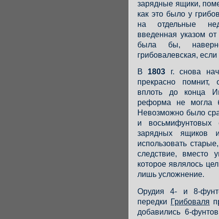
зарядные ящики, пом
как это было у грибо
на отдельные недо
введенная указом от 
была бы, наверн
грибовалевская, если 
В
1803
г. снова нач
прекрасно помнит,
вплоть до конца И
реформа не могла 
Невозможно было сра
и восьмифунтовых о
зарядных ящиков 
использовать старые
следствие, вместо 
которое являлось цел
лишь усложнение.
Орудия 4- и 8-фунт
передки
Грибоваля
пр
добавились 6-фунто