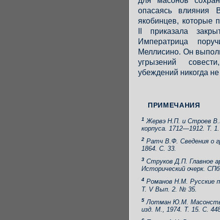
для масонов сохран
опасаясь влияния 
якобинцев, которые 
II приказала закр
Императрица пору
Меллисино. Он выпол
угрызений совести
убеждений никогда не
ПРИМЕЧАНИЯ
1
Жервэ Н.П. и Строев В.
корпуса. 1712—1912. Т. 1.
2
Ратч В.Ф. Сведения о г
1864. С. 33.
3
Струков Д.П. Главное ар
Исторический очерк. СПб.
4
Романов Н.М. Русские п
Т. V Вып. 2. № 35.
5
Лотман Ю.М. Масонство
изд. М., 1974. Т. 15. С. 44