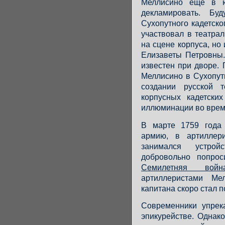
Меллисино еще в ю
декламировать. Бу
Сухопутного кадетско
участвовал в театра
на сцене корпуса, но
Елизаветы Петровны.
известен при дворе.
Меллисино в Сухопут
создании русской т
корпусных кадетски
иллюминации во врем
В марте 1759 года
армию, в артиллер
занимался устро
добровольно попро
Семилетняя вой
артиллеристами Ме
капитана скоро стал 
Современники упрек
эпикурействе. Однак