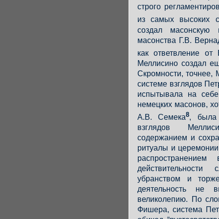
строго регламентиро
из самых высоких с
создал масонскую 
масонства Г.В. Верна
как ответвление от
Меллисино создал ещ
Скромности, точнее,
системе взглядов Пет
испытывала на себе
немецких масонов, хо
8
А.В. Семека
, была
взглядов Меллис
содержанием и сохра
ритуалы и церемонии
распространением
действительности 
убранством и торже
деятельность не в
великолепию. По сло
Фишера, система Пе