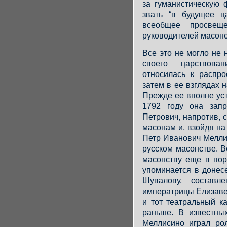
за гуманистическую 
звать “в будущее ц
всеобщее просвещ
руководителей масонс
Все это не могло не 
своего царствова
относилась к распр
затем в ее взглядах 
Прежде ее вполне ус
1792 году она запр
Петрович, напротив,
масонам и, взойдя на
Петр Иванович Мелли
русском масонстве. В
масонству еще в пор
упоминается в донес
Шувалову, составл
императрицы Елизаве
и тот театральный к
раньше. В известны
Меллисино играл рол