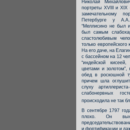
Николай Михайлови
портреты XVIII и XIX 
замечательному по
Петербурге у А.А.
“Меллисино не был и
был самым слабохар
сластолюбивым чел
только европейского 
На его даче, на Елаг
с бассейном на 12 че
“индейской кисеей
цветами и золотом”,
обед в роскошной т
причем шла оглушит
слуху артиллериста
слабонервных гос
происходила не так бл
В сентябре 1797 год
плохо. Он вын
председательствован
и фортификации и да