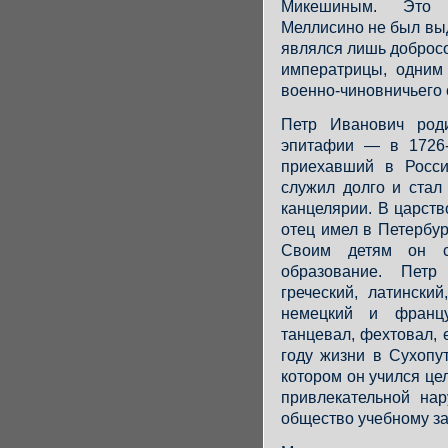
Микешиным. Это 
Меллисино не был вы
являлся лишь доброс
императрицы, одним
военно-чиновничьего 
Петр Иванович род
эпитафии — в 1726-
приехавший в Росси
служил долго и стал
канцелярии. В царст
отец имел в Петербу
Своим детям он с
образование. Петр
греческий, латинский
немецкий и францу
танцевал, фехтовал, 
году жизни в Сухопу
котором он учился цел
привлекательной нар
общество учебному з