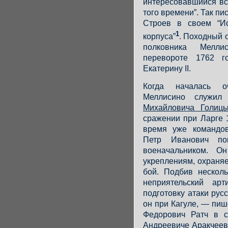
интересовавшийся вс
того времени”. Так пи
Строев в своем “Ис
1
корпуса”
. Походный 
полковника Мелл
перевороте 1762 г
Екатерину II.
Когда началась оч
Меллисино служи
Михайловича Голиц
сражении при Ларге 
время уже команд
Петр Иванович п
военачальником. О
укреплениям, охраня
бой. Подбив несколь
неприятельский арт
подготовку атаки рус
он при Кагуле, — пиш
Федорович Ратч в с
Андреевиче Аракчеев