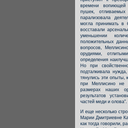
времени вопиющей 
пушек, отливаемы
парализовала деяте
могла принимать в 
восставали арсеналы
уменьшении колич
положительных данн
вопросов, Меллисин
орудиями, отлитым
определения наилучш
Но при свойственно
подталкивала нужда,
тянулись эти опыты, 
при Меллисино не 
размерах наших ор
результатов устано
частей меди и олова”.
И еще несколько стро
Марии Дмитриевне Ка
как тогда говорили, р