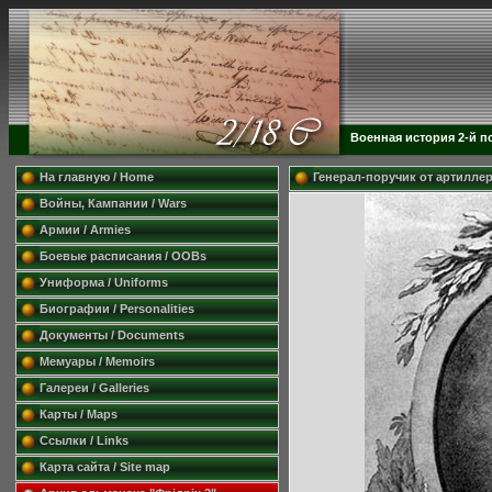
Военная история 2-й п
На главную / Home
Генерал-поручик от артиллер
Войны, Кампании / Wars
Армии / Armies
Боевые расписания / OOBs
Униформа / Uniforms
Биографии / Personalities
Документы / Documents
Мемуары / Memoirs
Галереи / Galleries
Карты / Maps
Ссылки / Links
Карта сайта / Site map