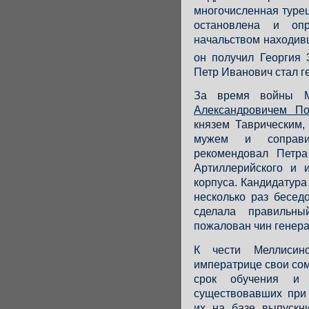
многочисленная турец
остановлена и оп
начальством находив
он получил Георгия 3
Петр Иванович стал г
За время войны М
Александровичем П
князем Таврическим,
мужем и соправи
рекомендовал Петра
Артиллерийского и и
корпуса. Кандидатур
несколько раз бесед
сделала правильн
пожалован чин генера
К чести Меллиси
императрице свои сом
срок обучения и ч
существовавших при 
их на базе выпускн