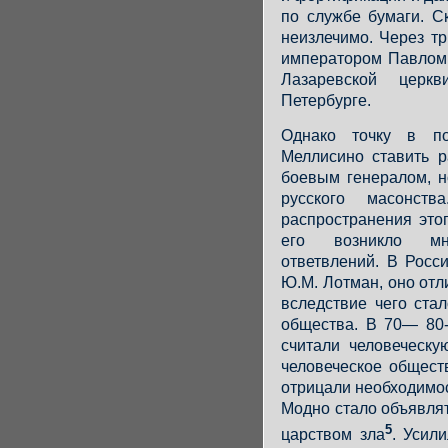
по службе бумаги. С
неизлечимо. Через т
императором Павлом 
Лазаревской церк
Петербурге.
Однако точку в по
Меллисино ставить р
боевым генералом, н
русского масонст
распространения это
его возникло мн
ответвлений. В Росс
Ю.М. Лотман, оно от
вследствие чего ста
общества. В 70— 80-
считали человеческу
человеческое общес
отрицали необходимо
Модно стало объявля
5
царством зла
. Усил