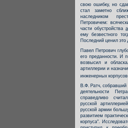
свою ошибку, но сда
стал заметно сбл
наследником пре
Петровичем: всяческ
части обустройства
ему безвестного то
Последний ценил это 
Павел Петрович глуб
его преданности. И п
возвысил и обласка
артиллерии и назнач
инженерных корпусов
В.Ф. Ратч, собравший
деятельности Петр
справедливо счита
русской артиллерие
русской армии больш
развитием практическ
корпуса”. Исследова
приступил к преобр