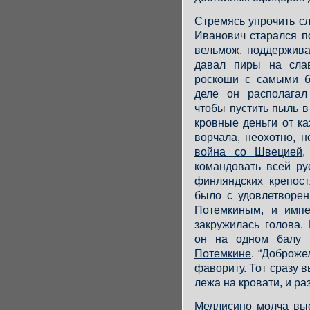
Стремясь упрочить сл
Иванович старался п
вельмож, поддержив
давал пиры на слав
роскоши с самыми б
деле он располагал
чтобы пустить пыль в 
кровные деньги от к
ворчала, неохотно, 
война со Швецией
,
командовать всей ру
финляндских крепост
было с удовлетворе
Потемкиным
, и импе
закружилась голова.
он на одном балу н
Потемкине
. “Доброже
фавориту. Тот сразу в
лежа на кровати, и р
Меллисино молча выс