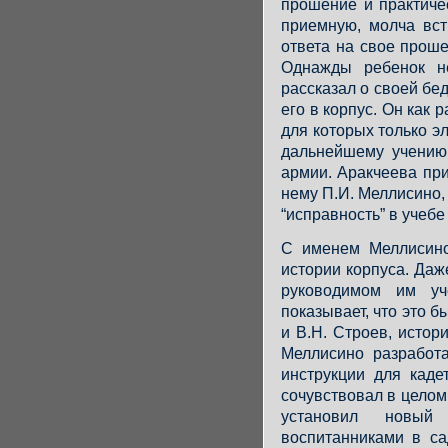
прошение и практиче
приемную, молча вс
ответа на свое проше
Однажды ребенок не
рассказал о своей бе
его в корпус. Он как 
для которых только э
дальнейшему учению
армии. Аракчеева пр
нему П.И. Меллисино
“исправность” в учебе
С именем Меллисино
истории корпуса. Даже
руководимом им уч
показывает, что это б
и В.Н. Строев, истори
Меллисино разработ
инструкции для каде
сочувствовал в цело
установил новый
воспитанниками в са