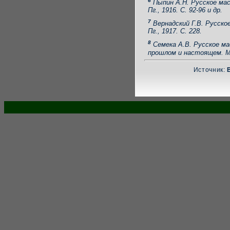
6
Пыпин А.Н. Русское мас
Пг., 1916. С. 92-96 и др.
7
Вернадский Г.В. Русско
Пг., 1917. С. 228.
8
Семека А.В. Русское мас
прошлом и настоящем. М.,
Источник: