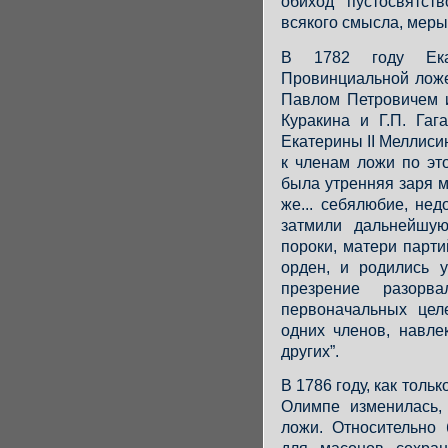
обиход “пустосвятст
всякого смысла, меры 
В 1782 году Ека
Провинциальной ложе
Павлом Петровичем и
Куракина и Г.П. Га
Екатерины II Меллиси
к членам ложи по эт
была утренняя заря 
же... себялюбие, не
затмили дальнейшую
пороки, матери парти
орден, и родились 
презрение разорв
первоначальных цел
одних членов, навле
других”.
В 1786 году, как толь
Олимпе изменилась,
ложи. Относительно 