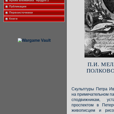
Архив альманаха "Фрiдрiх 2"
Публикации
Первоисточники
Книги
П.И. МЕ
ПОЛКОВО
Скульптуры Петра Ив
на примечательном па
сподвижникам, у
проспектом в Петер
живописцем и рисо