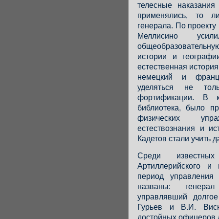
телесные наказания
применялись, то л
генерала. По проект
Меллисино уси
общеобразовательную
истории и географи
естественная история
немецкий и франц
уделяться не тол
фортификации. В к
библиотека, было п
физических упр
естествознания и ис
Кадетов стали учить 
Среди известны
Артиллерийского и 
период управления
названы: генера
управлявший долгое
Гурьев и В.И. Виск
достойных офицеров д