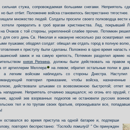
 сильная стужа, сопровождаемая большими снегами. Неприятель сде
, но был отбит. Положение войска становилось беспрестанно тягостнее
хищали множество людей. Солдаты просили своего полководца вести и
 хотели превратить в гроб врагам христианства. Лед, покрывший Л
 на Очаков с той стороны, укрепленной слабее прочих. Потемкин решил
л для сего день Св. Николая и накануне несколько раз осматривал н
ыми пушками; ободрял солдат: обещал им отдать город в полную волю, 
готовления к приступу были сделаны. Положено в одно время напасть 
пашинский замок и на самую крепость, Потемкин разделил армию на
дительством
князя Репнина
, должны были действовать на правом к
а от артиллерии Меллера
на левом; обратил остальные полки в два 
е, а легким войскам наблюдать со стороны Днестра. Наступил 
командующий повторил приказание, чтобы войска, назначенные
елкою, действовали штыками со всевозможною быстротой; отпет м
ь нападение. Неприятель отчаянно защищался; но огонь его орудий, 
ник, адский зев взорванных подкопов не остановили русских воино
ельских тел и по трупам своих братьев, опрокидывали все, попадавш
н!
н оставался во время приступа на одной батарее и, подперши
олову, повторял беспрестанно:
"Господи помилуй! "
Он принужден