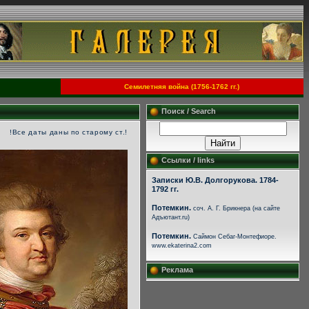
Семилетняя война (1756-1762 гг.)
Поиск / Search
!Все даты даны по старому ст.!
Ссылки / links
Записки Ю.В. Долгорукова. 1784-
1792 гг.
Потемкин.
соч. А. Г. Брикнера (на сайте
Адъютант.ru)
Потемкин.
Саймон Себаг-Монтефиоре.
www.ekaterina2.com
Реклама