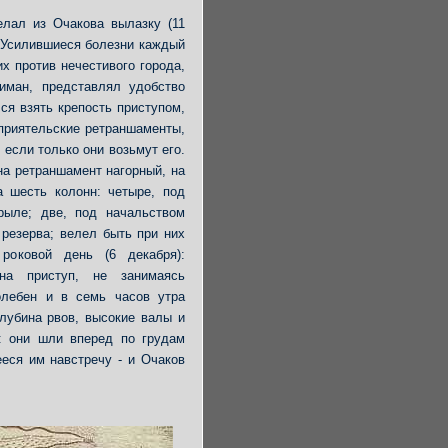
лал из Очакова вылазку (11
. Усилившиеся болезни каждый
х против нечестивого города,
иман, представлял удобство
ся взять крепость приступом,
еприятельские ретраншаменты,
если только они возьмут его.
на ретраншамент нагорный, на
 шесть колонн: четыре, под
рыле; две, под начальством
резерва; велел быть при них
роковой день (6 декабря):
 на приступ, не занимаясь
олебен и в семь часов утра
глубина рвов, высокие валы и
в: они шли вперед по грудам
ееся им навстречу - и Очаков