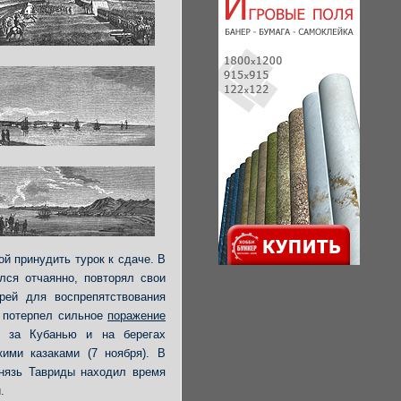
й принудить турок к сдаче. В
лся отчаянно, повторял свои
рей для воспрепятствования
 потерпел сильное
поражение
е за Кубанью и на берегах
ими казаками (7 ноября). В
князь Тавриды находил время
и.