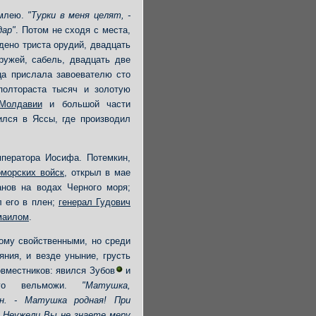
емлею.
"Турки в меня целят, -
дар"
. Потом не сходя с места,
дено триста орудий, двадцать
 ружей, сабель, двадцать две
ца прислала завоевателю сто
полтораста тысяч и золотую
Молдавии
и большой части
ился в Яссы, где производил
мператора Иосифа. Потемкин,
оморских войск
, открыл в мае
анов на водах Черного моря;
л его в плен;
генерал Гудович
маилом
.
ому свойственными, но среди
яния, и везде уныние, грусть
овместников: явился Зубов
и
ного вельможи.
"Матушка,
н. - Матушка родная! При
 Неужели Вы не знаете меру