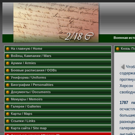
Военная ист
На главную / Home
Князь По
Войны, Кампании / Wars
Армии / Armies
Чтоб
Боевые расписания / OOBs
содерж
Униформа / Uniforms
протян
Биографии / Personalities
Херсон
свободн
Документы / Documents
Мемуары / Memoirs
1787 г
Галереи / Galleries
осчастл
Карты / Maps
больш
Ссылки / Links
разноц
галера
Карта сайта / Site map
англи