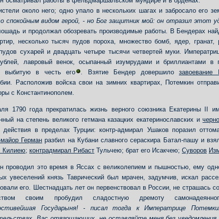
н осматривал работы в фельдмаршальском мундире и в орденах:
истели около него; одно упало в нескольких шагах и забросало его з
со спокойным видом герой, - но Бог защитник мой: он отразил этот у
лошадь и продолжал обозревать производимые работы. В Бендерах най
ртир, несколько тысяч пудов пороха, множество бомб, ядер, гранат,
пудов сухарей и двадцать четыре тысячи четвертей муки. Императри
ублей, лавровый венок, осыпанный изумрудами и бриллиантами в 
, выбитую в честь его
. Взятие Бендер довершило
завоевание 
бии. Расположив войска свои на зимних квартирах, Потемкин отправ
оры с Константинополем.
ля 1790 года прекратилась жизнь верного союзника Екатерины II и
нный на степень великого гетмана казацких екатеринославских и
черн
 действия в пределах Турции: контр-адмирал Ушаков поразил оттом
-майор Герман
разбил на Кубани славного сераскира Батал-пашу и взя
л Килиею
;
контрадмирал Рибаст
Тульчею; брат его Исакчею;
Суворов
Из
н проводил это время в Яссах с великолепием и пышностью, ему одн
ых увеселений князь Таврический был мрачен, задумчив, искал рассе
овали его. Шестнадцать лет он первенствовал в России, не страшась с
еством своим пробудил сладостную дремоту самонадеян
остивейшая Государыня! - писал тогда к Императрице Потемки
ельствах, Вас отягощающих, не оставляйте меня без уведомления.