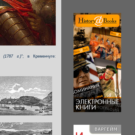
(1787 г.)"
; в Кременчуге: