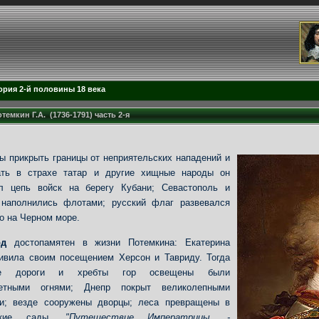
ория 2-й половины 18 века
темкин Г.А. (1736-1791) часть 2-я
ы прикрыть границы от неприятельских нападений и
ать в страхе татар и другие хищные народы он
ул цепь войск на берегу Кубани; Севастополь и
 наполнились флотами; русский флаг развевался
о на Черном море.
од
достопамятен в жизни Потемкина: Екатерина
ивила своим посещением Херсон и Тавриду. Тогда
ие дороги и хребты гор освещены были
ветными огнями; Днепр покрыт великолепными
ми; везде сооружены дворцы; леса превращены в
йские сады.
"Путешествие Императрицы, -