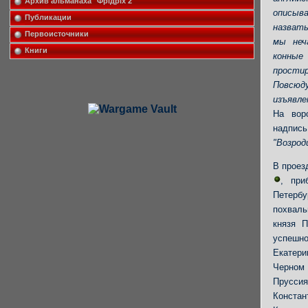
Архив альманаха "Фрiдрiх 2"
описыв
Публикации
назват
Первоисточники
мы неч
Книги
конные
простир
Повсю
изъявле
На вор
надпис
"Возрод
В проез
, при
Петербу
похвал
князя П
успешн
Екатери
Черном 
Прусси
Констан