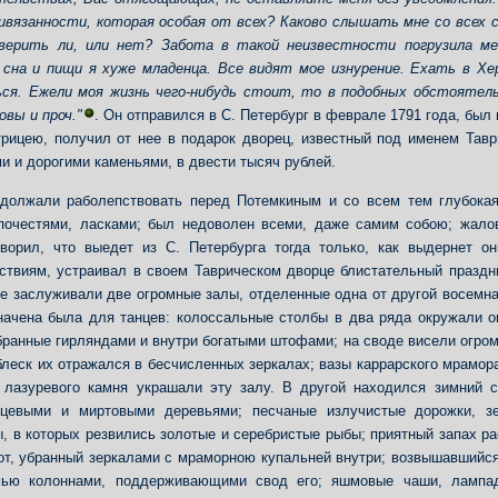
ивязанности, которая особая от всех? Каково слышать мне со всех 
верить ли, или нет? Забота в такой неизвестности погрузила ме
сна и пищи я хуже младенца. Все видят мое изнурение. Ехать в Хер
ся. Ежели моя жизнь чего-нибудь стоит, то в подобных обстоятел
овы и проч."
. Он отправился в С. Петербург в феврале 1791 года, бы
рицею, получил от нее в подарок дворец, известный под именем Тавр
и и дорогими каменьями, в двести тысяч рублей.
должали раболепствовать перед Потемкиным и со всем тем глубокая
почестями, ласками; был недоволен всеми, даже самим собою; жало
оворил, что выедет из С. Петербурга тогда только, как выдернет о
ствиям, устраивал в своем Таврическом дворце блистательный праздн
е заслуживали две огромные залы, отделенные одна от другой восемн
начена была для танцев: колоссальные столбы в два ряда окружали 
бранные гирляндами и внутри богатыми штофами; на своде висели огр
блеск их отражался в бесчисленных зеркалах; вазы каррарского мрамор
 лазуревого камня украшали эту залу. В другой находился зимний 
нцевыми и миртовыми деревьями; песчаные излучистые дорожки, з
, в которых резвились золотые и серебристые рыбы; приятный запах ра
рот, убранный зеркалами с мраморною купальней внутри; возвышавшийся
мью колоннами, поддерживающими свод его; яшмовые чаши, лампад