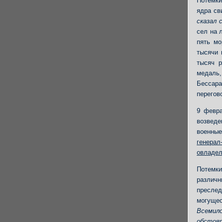
Потемки
ядра св
сказал 
сел на 
пять мо
тысячи 
тысяч р
медаль
Бессара
перегов
9 февра
возведе
военные
генерал
овладе
Потемки
различн
преслед
могущ
Всемил
обстоят