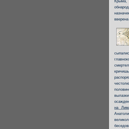
Крыма,
обнаро
назна
вверена
сыпали
главно
смерте
кричишь
распоря
честолю
половин
вылазки
осажден
на Лим
Анатоли
великол
беседов