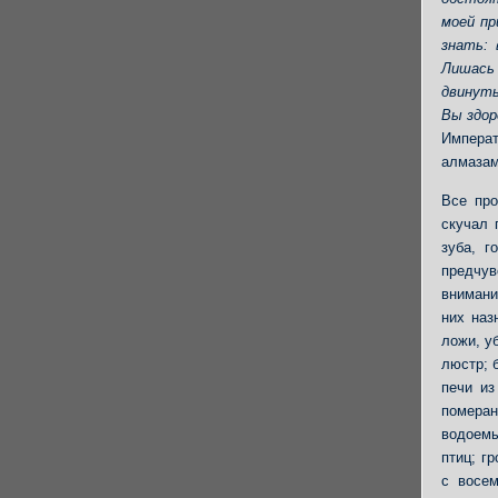
моей пр
знать: 
Лишась 
двинуть
Вы здор
Императ
алмазам
Все про
скучал 
зуба, г
предчув
внимани
них наз
ложи, у
люстр; 
печи из
помера
водоемы
птиц; г
с восе