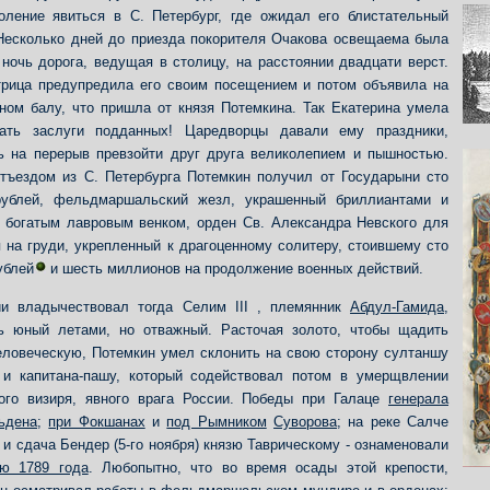
оление явиться в С. Петербург, где ожидал его блистательный
Несколько дней до приезда покорителя Очакова освещаема была
ночь дорога, ведущая в столицу, на расстоянии двадцати верст.
рица предупредила его своим посещением и потом объявила на
ном балу, что пришла от князя Потемкина. Так Екатерина умела
дать заслуги подданных! Царедворцы давали ему праздники,
ь на перерыв превзойти друг друга великолепием и пышностью.
тъездом из С. Петербурга Потемкин получил от Государыни сто
рублей, фельдмаршальский жезл, украшенный бриллиантами и
 богатым лавровым венком, орден Св. Александра Невского для
 на груди, укрепленный к драгоценному солитеру, стоившему сто
ублей
и шесть миллионов на продолжение военных действий.
и владычествовал тогда Селим III , племянник
Абдул-Гамида
,
ь юный летами, но отважный. Расточая золото, чтобы щадить
еловеческую, Потемкин умел склонить на свою сторону султаншу
и капитана-пашу, который содействовал потом в умерщвлении
ого визиря, явного врага России. Победы при Галаце
генерала
ьдена
;
при Фокшанах
и
под Рымником
Суворова
; на реке Салче
и сдача Бендер (5-го ноября) князю Таврическому - ознаменовали
ию 1789 года
. Любопытно, что во время осады этой крепости,