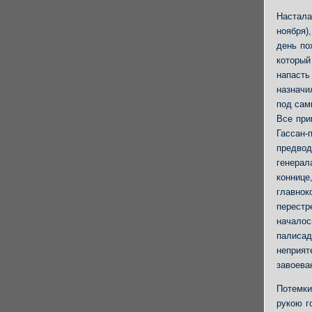
Настала
ноября)
день по
который
напасть
назначи
под сам
Все при
Гассан-
предво
генерал
конниц
главно
перестр
началос
палисад
неприят
завоева
Потемки
рукою г