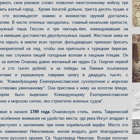
ржать свое роковое слово: позволил ожесточенному войску три
бить взятый город... Кроме богатой добычи, триста десять пушек и
, сто восемьдесят знамен и множество оружий достались
елям. В числе пленных находились: главный начальник крепости,
нчужный паша Гюссен и три чектырь-бея, командовавшие на
 и имевшие достоинство двухбунчужных пашей. Жестокая зима не
ла зарыть в землю всех трупов: фельдмаршал приказал бросать
неприятелей на лед, чтобы они приплыли к турецким берегам.
 из них служили пищей голодным волкам и хищным птицам. Он
 за взятие Очакова давно желанный им орден Св. Георгия первой
и и сто тысяч рублей; а за победы на Лимане осыпанную
антами и украшенную лаврами шпагу в двадцать тысяч, с
ью:
"Командующему Екатеринославскою сухопутною и морскою
успехами увенчанному"
. Она прислана к нему на золотом блюде,
ором было вырезано: Командующему Екатеринославскою
ною и морскою силою, яко строителю военных судов".
ивая в начале
1789 года
Очаковскую степь, князь Таврический
 особенное внимание на удобство места, где река Ингул впадает в
приступил к заложению при оном корабельной верфи. Место это
н наименовал Николаевым, желая воздать долг благодарности
телю русского оружия, Св. Чудотворцу Николаю. Вскоре получил