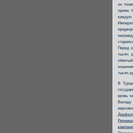
он позв
прием. 
каждую 
Императ
придвор
награж
стараяс
Перед о
тысяч 
обвитый
ношения
тысяч р
В Турци
государ
кровь ч
Валиду 
верховн
Дерфел
Репнина
кампан