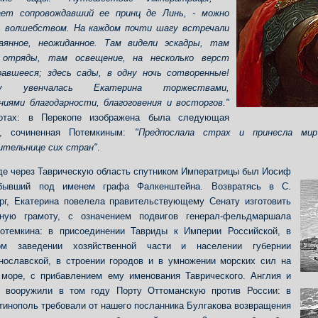
ает сопровождавший ее принц де Линь, - можно
ь волшебством. На каждом почти шагу встречали
аянное, неожиданное. Там видели эскадры, там
 отряды, там освещение, на несколько верст
авшееся; здесь сады, в одну ночь сотворенные!
ду увенчалась Екатерина торжествами,
ниями благодарности, благоговения и восторгов."
отах: в Перекопе изображена была следующая
ь, сочиненная Потемкиным:
"Предпослала страх и принесла мир 
ительнице сих стран"
.
де через Таврическую область спутником Императрицы был Иосиф
бывший под именем графа Фалкенштейна. Возвратясь в С.
рг, Екатерина повелела правительствующему Сенату изготовить
ьную грамоту, с означением подвигов генерал-фельдмаршала
отемкина: в присоединении Тавриды к Империи Российской, в
ом заведении хозяйственной части и населении губернии
нославской, в строении городов и в умножении морских сил на
море, с прибавлением ему именования Таврического. Англия и
я вооружили в том году Порту Оттоманскую против России: в
тинополь требовали от нашего посланника Булгакова возвращения