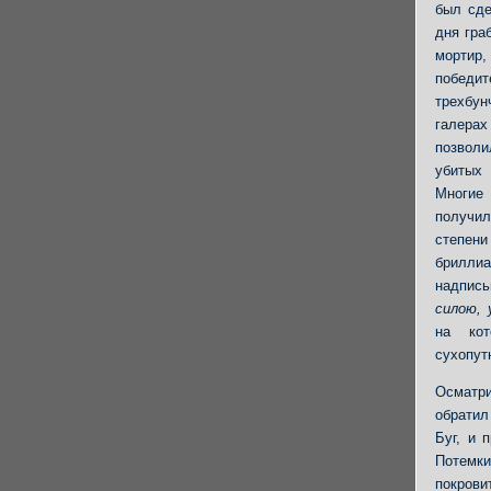
был сде
дня гра
мортир
победит
трехбу
галерах
позволи
убитых 
Многие
получил
степен
брилли
надпис
силою, 
на кот
сухопут
Осматр
обратил
Буг, и 
Потемки
покрови