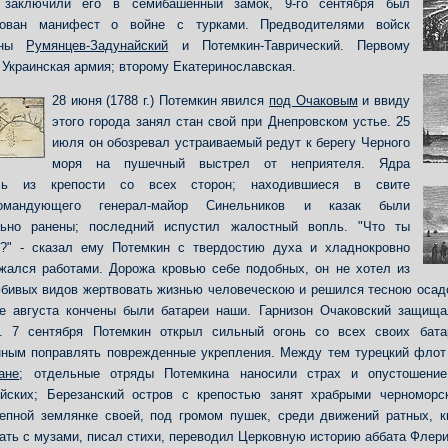
 заключили его в семибашенный замок, 9-го сентября был
дован манифест о войне с турками. Предводителями войск
чены
Румянцев-Задунайский
и Потемкин-Таврический. Первому
 Украинская армия; второму Екатеринославская.
28 июня (1788 г.) Потемкин явился
под Очаковым
и ввиду
этого города занял стан свой при Днепровском устье. 25
июля он обозревал устраиваемый редут к берегу Черного
моря на пушечный выстрел от неприятеля. Ядра
сь из крепости со всех сторон; находившиеся в свите
командующего генерал-майор Синельников и казак были
льно ранены; последний испустил жалостный вопль. "Что ты
?" - сказал ему Потемкин с твердостию духа и хладнокровно
жался работами. Дорожа кровью себе подобных, он не хотел из
бивых видов жертвовать жизнью человеческою и решился тесною осадо
е августа кончены были батареи наши. Гарнизон Очаковский защища
. 7 сентября Потемкин открыл сильный огонь со всех своих бата
ным поправлять поврежденные укрепления. Между тем турецкий флот
ане
; отдельные отряды Потемкина наносили страх и опустошени
йских; Березанский остров с крепостью занят храбрыми черноморск
епной землянке своей, под громом пушек, среди движений ратных, 
ать с музами, писал стихи, переводил Церковную историю аббата Флер