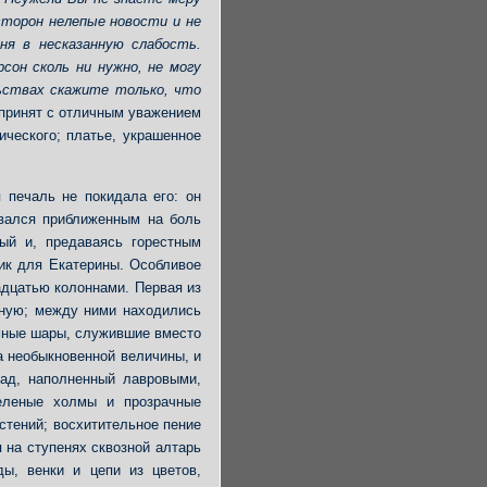
сторон нелепые новости и не
ня в несказанную слабость.
сон сколь ни нужно, не могу
ьствах скажите только, что
л принят с отличным уважением
ического; платье, украшенное
 печаль не покидала его: он
вался приближенным на боль
ный и, предаваясь горестным
ик для Екатерины. Особливое
адцатью колоннами. Первая из
оную; между ними находились
омные шары, служившие вместо
а необыкновенной величины, и
сад, наполненный лавровыми,
еленые холмы и прозрачные
стений; восхитительное пение
 на ступенях сквозной алтарь
ы, венки и цепи из цветов,